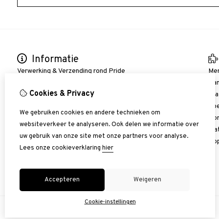
Informatie
Verwerking & Verzending rond Pride
Me
Bestellen/ Verzenden/ Betalen
Aan
Cookies & Privacy
Verzend Voorwaarden
Gra
Bezoek Funshop Nijkerk
Goe
We gebruiken cookies en andere technieken om
Bedrijfsinformatie
Kor
websiteverkeer te analyseren. Ook delen we informatie over
Algemene voorwaarden
Wat
uw gebruik van onze site met onze partners voor analyse.
Privacy Policy verklaring
Pop
Lees onze cookieverklaring
hier
Klachten of geschil
Blog
Accepteren
Weigeren
Cookie-instellingen