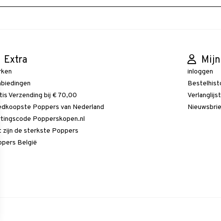
Extra
Mijn
rken
inloggen
biedingen
Bestelhist
tis Verzending bij € 70,00
Verlanglijs
dkoopste Poppers van Nederland
Nieuwsbri
tingscode Popperskopen.nl
 zijn de sterkste Poppers
pers België