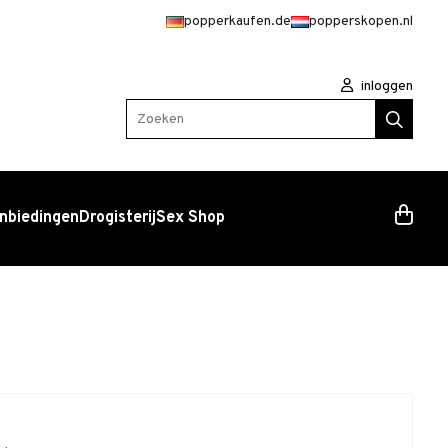
popperkaufen.de
popperskopen.nl
inloggen
Zoeken
nbiedingen
Drogisterij
Sex Shop