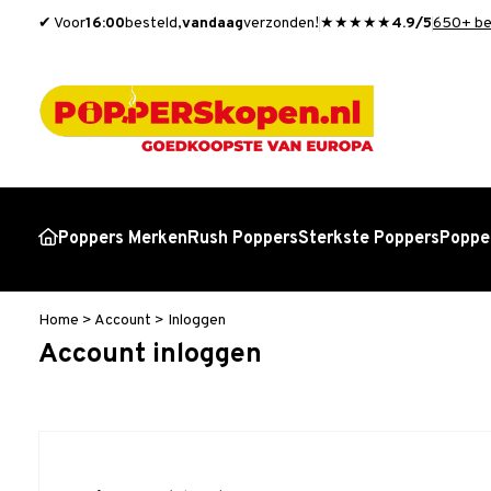
✔ Voor
16:00
besteld,
vandaag
verzonden!
★★★★★
4.9/5
650+ be
Poppers Merken
Rush Poppers
Sterkste Poppers
Popper
Home
>
Account
>
Inloggen
Account inloggen