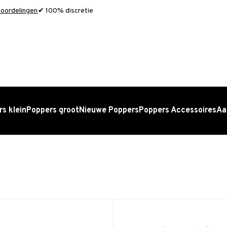
oordelingen
✔ 100% discretie
s klein
Poppers groot
Nieuwe Poppers
Poppers Accessoires
Aa