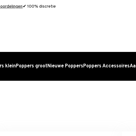
oordelingen
✔ 100% discretie
s klein
Poppers groot
Nieuwe Poppers
Poppers Accessoires
Aa