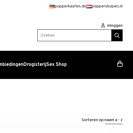
popperkaufen.de
popperskopen.nl
inloggen
Zoeken
nbiedingen
Drogisterij
Sex Shop
Sorteren op:
naam a - z