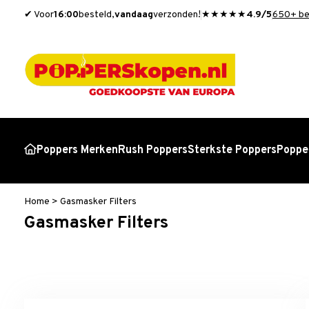
✔ Voor
16:00
besteld,
vandaag
verzonden!
★★★★★
4.9/5
650+ be
Poppers Merken
Rush Poppers
Sterkste Poppers
Popper
Home
>
Gasmasker Filters
Gasmasker Filters