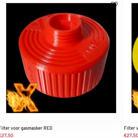
Filter voor gasmasker RED
Filter
€
27,50
€
27,5