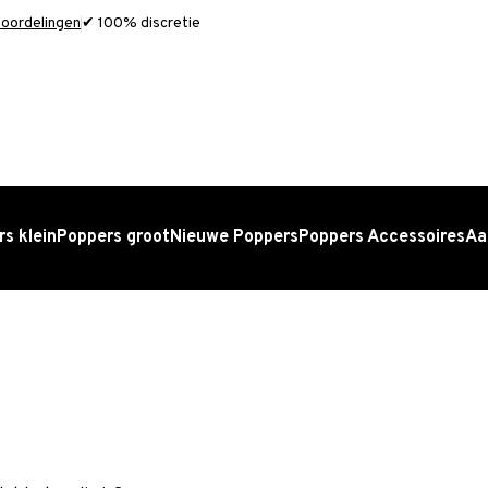
oordelingen
✔ 100% discretie
s klein
Poppers groot
Nieuwe Poppers
Poppers Accessoires
Aa