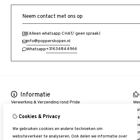
Neem contact met ons op
(Alleen whatsapp CHAT/ geen spraak)
info@popperskopen.nl
+31634844966
Whatsapp
Informatie
Verwerking & Verzending rond Pride
Me
Bestellen/ Verzenden/ Betalen
Aan
Cookies & Privacy
Verzend Voorwaarden
Gra
Bezoek Funshop Nijkerk
Goe
We gebruiken cookies en andere technieken om
Bedrijfsinformatie
Kor
websiteverkeer te analyseren. Ook delen we informatie over
Algemene voorwaarden
Wat