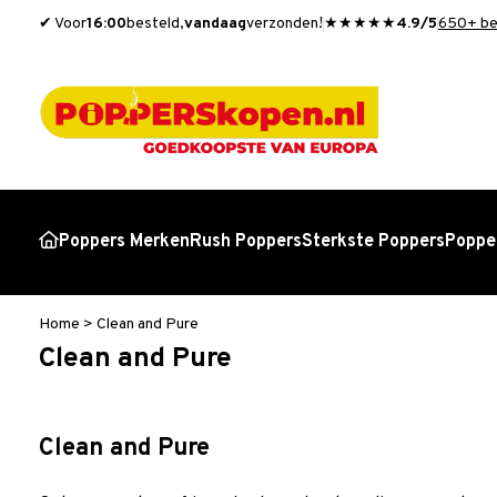
✔ Voor
16:00
besteld,
vandaag
verzonden!
★★★★★
4.9/5
650+ be
Poppers Merken
Rush Poppers
Sterkste Poppers
Popper
Home
>
Clean and Pure
Clean and Pure
Clean and Pure