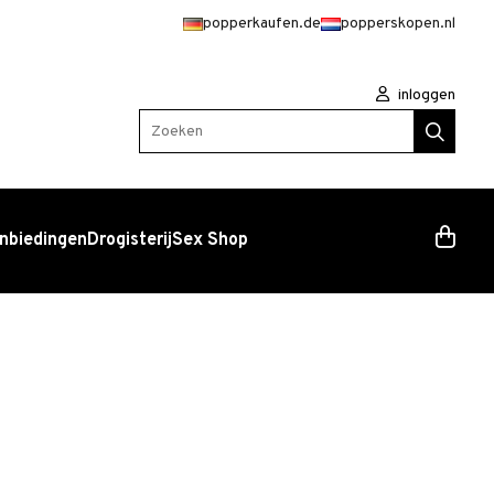
popperkaufen.de
popperskopen.nl
inloggen
Zoeken
nbiedingen
Drogisterij
Sex Shop