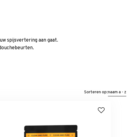
w spijsvertering aan gaat.
e douchebeurten.
Sorteren op:
naam a - z