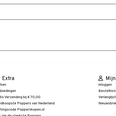
Extra
Mijn
rken
inloggen
biedingen
Bestelhist
tis Verzending bij € 70,00
Verlanglijs
dkoopste Poppers van Nederland
Nieuwsbri
tingscode Popperskopen.nl
 zijn de sterkste Poppers