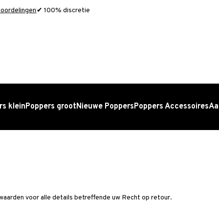
oordelingen
✔ 100% discretie
s klein
Poppers groot
Nieuwe Poppers
Poppers Accessoires
Aa
waarden voor alle details betreffende uw Recht op retour.