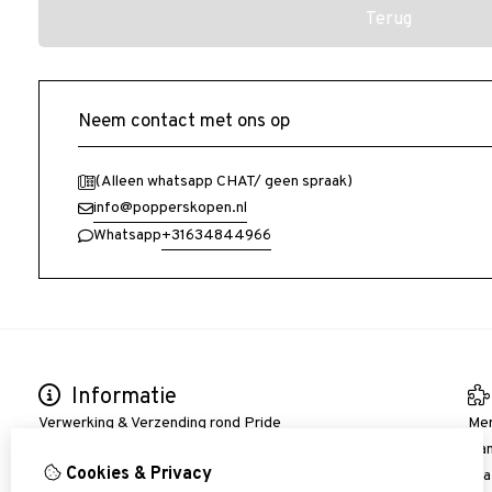
Terug
Neem contact met ons op
(Alleen whatsapp CHAT/ geen spraak)
info@popperskopen.nl
+31634844966
Whatsapp
Informatie
Verwerking & Verzending rond Pride
Me
Bestellen/ Verzenden/ Betalen
Aan
Cookies & Privacy
Verzend Voorwaarden
Gra