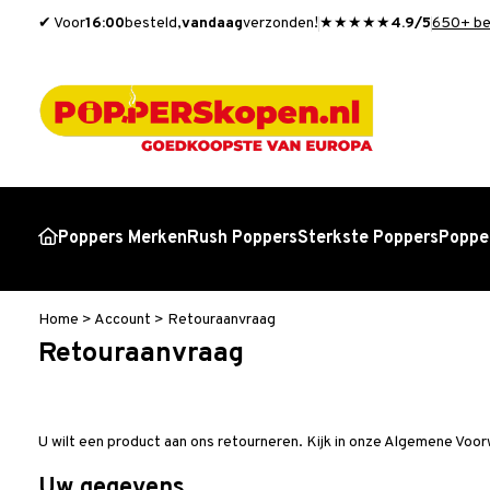
✔ Voor
16:00
besteld,
vandaag
verzonden!
★★★★★
4.9/5
650+ be
Poppers Merken
Rush Poppers
Sterkste Poppers
Popper
Home
>
Account
>
Retouraanvraag
Retouraanvraag
U wilt een product aan ons retourneren. Kijk in onze Algemene Voor
Uw gegevens