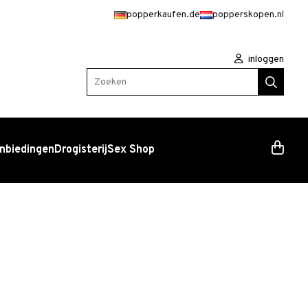
popperkaufen.de
popperskopen.nl
inloggen
Zoeken
nbiedingen
Drogisterij
Sex Shop