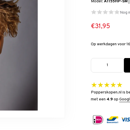
Model:
A1155HP-SM
Nog n
€31,95
Op werkdagen voor 16
★★★★★
Popperskopen.nl is b
met een
4.9
op
Googl