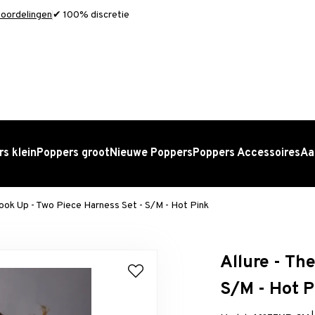
oordelingen
✔ 100% discretie
s klein
Poppers groot
Nieuwe Poppers
Poppers Accessoires
Aa
Hook Up - Two Piece Harness Set - S/M - Hot Pink
Allure - Th
S/M - Hot P