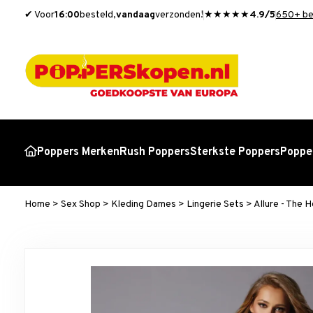
✔ Voor
16:00
besteld,
vandaag
verzonden!
★★★★★
4.9/5
650+ be
Poppers Merken
Rush Poppers
Sterkste Poppers
Popper
Home
>
Sex Shop
>
Kleding Dames
>
Lingerie Sets
>
Allure - The 