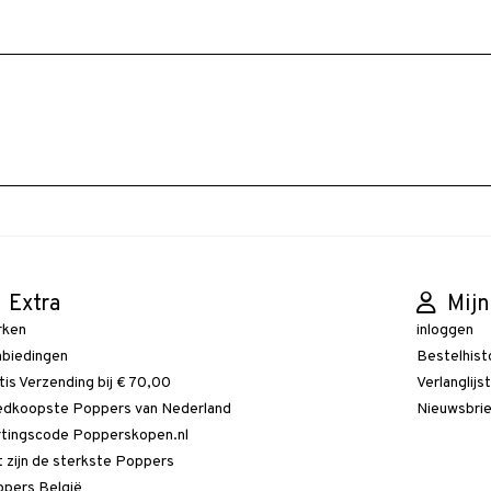
Extra
Mijn
rken
inloggen
biedingen
Bestelhist
tis Verzending bij € 70,00
Verlanglijs
dkoopste Poppers van Nederland
Nieuwsbri
tingscode Popperskopen.nl
 zijn de sterkste Poppers
pers België