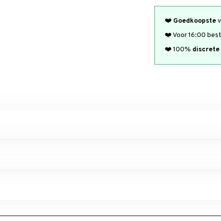
❤️
Goedkoopste
v
❤️ Voor 16:00 bes
❤️ 100%
discrete