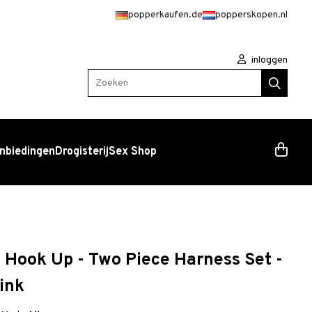
popperkaufen.de
popperskopen.nl
inloggen
Zoeken
nbiedingen
Drogisterij
Sex Shop
e Hook Up - Two Piece Harness Set -
ink