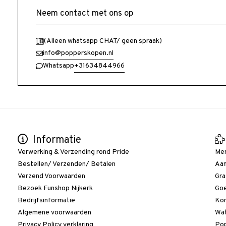
Neem contact met ons op
(Alleen whatsapp CHAT/ geen spraak)
info@popperskopen.nl
+31634844966
Whatsapp
Informatie
Verwerking & Verzending rond Pride
Me
Bestellen/ Verzenden/ Betalen
Aan
Verzend Voorwaarden
Gra
Bezoek Funshop Nijkerk
Goe
Bedrijfsinformatie
Kor
Algemene voorwaarden
Wat
Privacy Policy verklaring
Pop