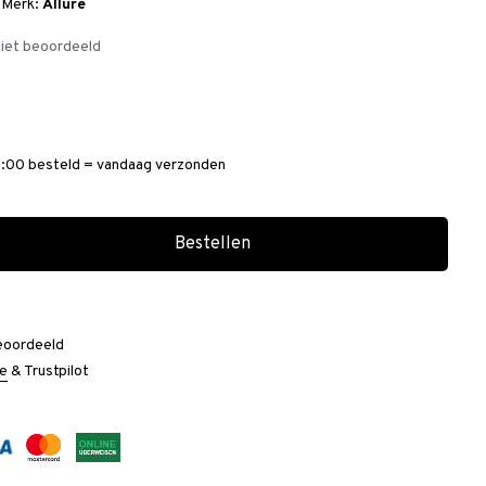
|
Merk:
Allure
iet beoordeeld
:00 besteld = vandaag verzonden
Bestellen
eoordeeld
e
&
Trustpilot