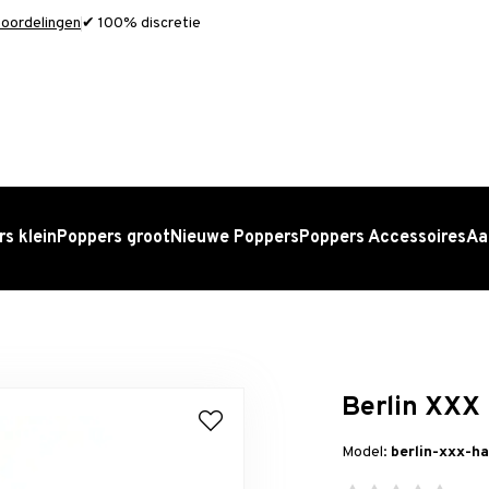
oordelingen
✔ 100% discretie
s klein
Poppers groot
Nieuwe Poppers
Poppers Accessoires
Aa
Berlin XXX
Model:
berlin-xxx-h