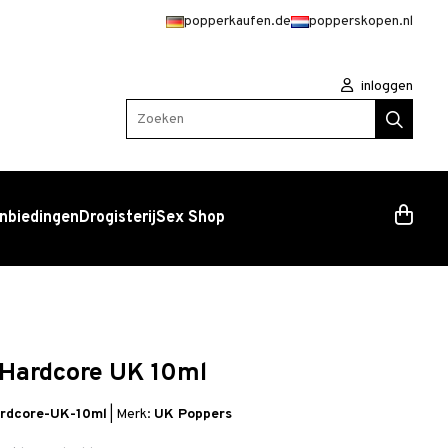
popperkaufen.de
popperskopen.nl
inloggen
Zoeken
nbiedingen
Drogisterij
Sex Shop
 Hardcore UK 10ml
ardcore-UK-10ml
|
Merk:
UK Poppers