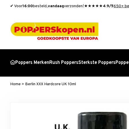
✔ Voor
16:00
besteld,
vandaag
verzonden!
★★★★★
4.9/5
650+ be
Poppers Merken
Rush Poppers
Sterkste Poppers
Popper
Home
>
Berlin XXX Hardcore UK 10ml