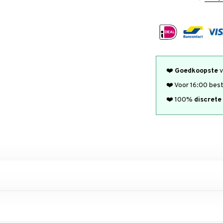
❤️
Goedkoopste
v
❤️ Voor 16:00 bes
❤️ 100%
discrete