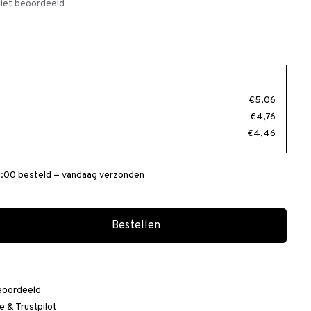
iet beoordeeld
€5,06
€4,76
€4,46
:00 besteld = vandaag verzonden
Bestellen
eoordeeld
e
&
Trustpilot