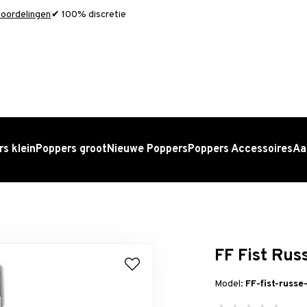
oordelingen
✔ 100% discretie
s klein
Poppers groot
Nieuwe Poppers
Poppers Accessoires
Aa
FF Fist Rus
Model:
FF-fist-russe