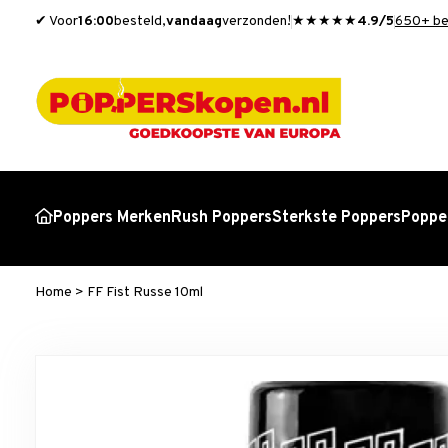
✔ Voor
16:00
besteld,
vandaag
verzonden!
★★★★★
4.9/5
650+ be
Poppers Merken
Rush Poppers
Sterkste Poppers
Popper
Home
>
FF Fist Russe 10ml