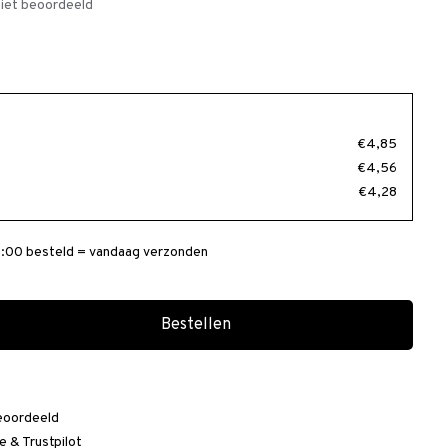
iet beoordeeld
€4,85
€4,56
€4,28
:00 besteld = vandaag verzonden
Bestellen
eoordeeld
e
&
Trustpilot