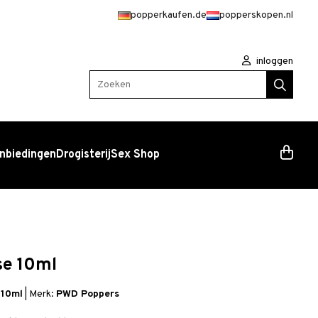
popperkaufen.de
popperskopen.nl
inloggen
Zoeken
nbiedingen
Drogisterij
Sex Shop
se 10ml
-10ml
|
Merk:
PWD Poppers