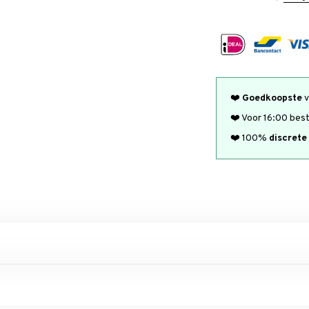
❤️
Goedkoopste
v
❤️ Voor 16:00 bes
❤️ 100%
discrete