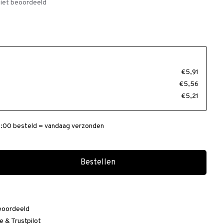
iet beoordeeld
€5,91
€5,56
€5,21
:00 besteld = vandaag verzonden
Bestellen
eoordeeld
e
&
Trustpilot