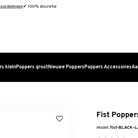
oordelingen
✔ 100% discretie
s klein
Poppers groot
Nieuwe Poppers
Poppers Accessoires
Aa
Fist Popper
Model:
fist-BLACK-