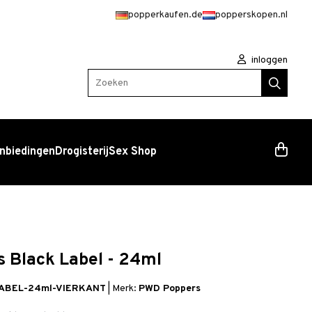
popperkaufen.de
popperskopen.nl
inloggen
Zoeken
nbiedingen
Drogisterij
Sex Shop
s Black Label - 24ml
LABEL-24ml-VIERKANT
|
Merk:
PWD Poppers