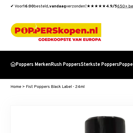
✔ Voor
16:00
besteld,
vandaag
verzonden!
★★★★★
4.9/5
650+ be
Poppers Merken
Rush Poppers
Sterkste Poppers
Popper
Home
>
Fist Poppers Black Label - 24ml