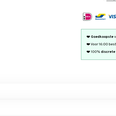
❤️
Goedkoopste
v
❤️ Voor 16:00 bes
❤️ 100%
discrete