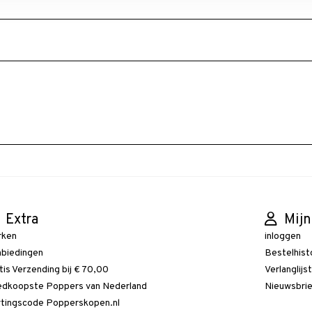
Extra
Mijn
rken
inloggen
biedingen
Bestelhist
tis Verzending bij € 70,00
Verlanglijs
dkoopste Poppers van Nederland
Nieuwsbri
tingscode Popperskopen.nl