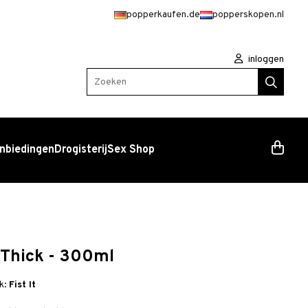
popperkaufen.de
popperskopen.nl
inloggen
Zoeken
nbiedingen
Drogisterij
Sex Shop
a Thick - 300ml
k:
Fist It