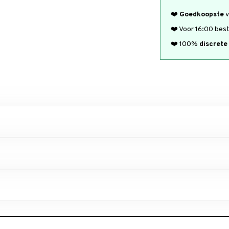
❤️
Goedkoopste
v
❤️ Voor 16:00 bes
❤️ 100%
discrete