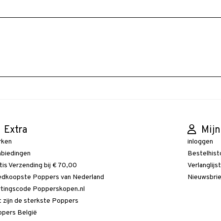
Extra
Mijn
rken
inloggen
biedingen
Bestelhist
tis Verzending bij € 70,00
Verlanglijs
dkoopste Poppers van Nederland
Nieuwsbri
tingscode Popperskopen.nl
 zijn de sterkste Poppers
pers België