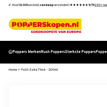
✔ Voor
16:00
besteld,
vandaag
verzonden!
★★★★★
4.9/5
650+ be
Poppers Merken
Rush Poppers
Sterkste Poppers
Popper
Home
>
Fistit Extra Thick - 300ml