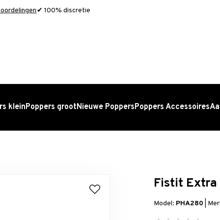
oordelingen
✔ 100% discretie
s klein
Poppers groot
Nieuwe Poppers
Poppers Accessoires
Aa
Fistit Extr
Model:
PHA280
|
Mer