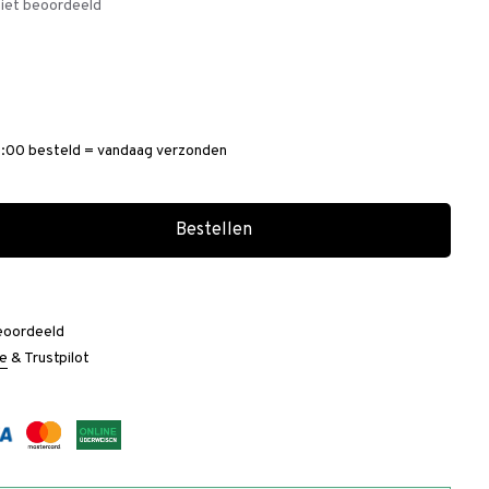
iet beoordeeld
:00 besteld = vandaag verzonden
Bestellen
eoordeeld
e
&
Trustpilot