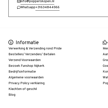
info@popperskopen.nl
+31634844966
Whatsapp
Informatie
Verwerking & Verzending rond Pride
Me
Bestellen/ Verzenden/ Betalen
Aan
Verzend Voorwaarden
Gra
Bezoek Funshop Nijkerk
Goe
Bedrijfsinformatie
Kor
Algemene voorwaarden
Wat
Privacy Policy verklaring
Pop
Klachten of geschil
Blog