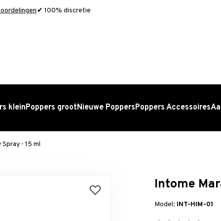
oordelingen
✔ 100% discretie
s klein
Poppers groot
Nieuwe Poppers
Poppers Accessoires
Aa
Spray - 15 ml
Intome Mar
Model:
INT-HIM-01