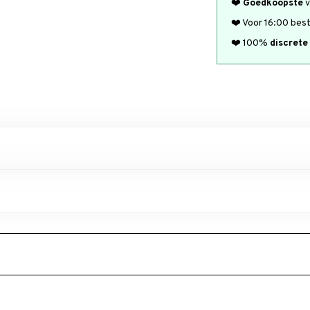
❤️
Goedkoopste
v
❤️ Voor 16:00 bes
❤️ 100%
discrete