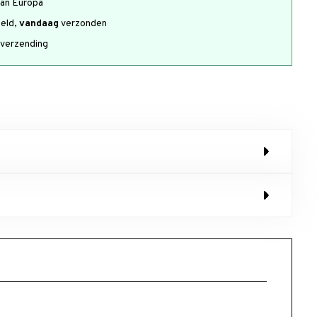
an Europa
teld,
vandaag
verzonden
verzending