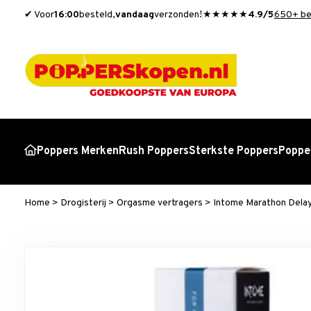
✔ Voor
16:00
besteld,
vandaag
verzonden!
★★★★★
4.9/5
650+ be
Poppers Merken
Rush Poppers
Sterkste Poppers
Popper
Home
>
Drogisterij
>
Orgasme vertragers
>
Intome Marathon Delay 