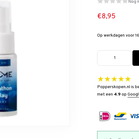
Nog n
€8,95
Op werkdagen voor 16
★★★★★
Popperskopen.nl is b
met een
4.9
op
Googl