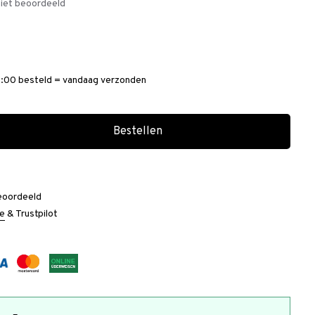
iet beoordeeld
:00 besteld = vandaag verzonden
Bestellen
eoordeeld
e
&
Trustpilot