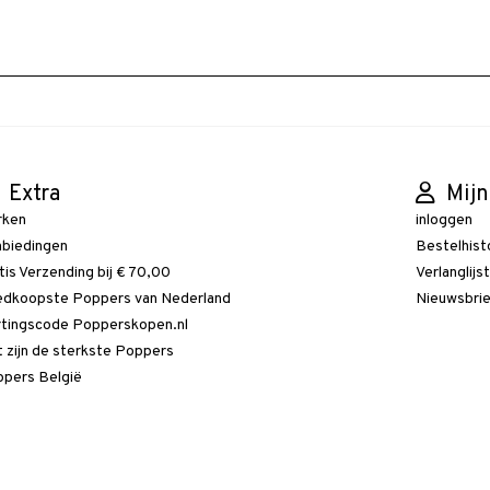
Extra
Mijn
rken
inloggen
biedingen
Bestelhist
tis Verzending bij € 70,00
Verlanglijs
dkoopste Poppers van Nederland
Nieuwsbri
tingscode Popperskopen.nl
 zijn de sterkste Poppers
pers België