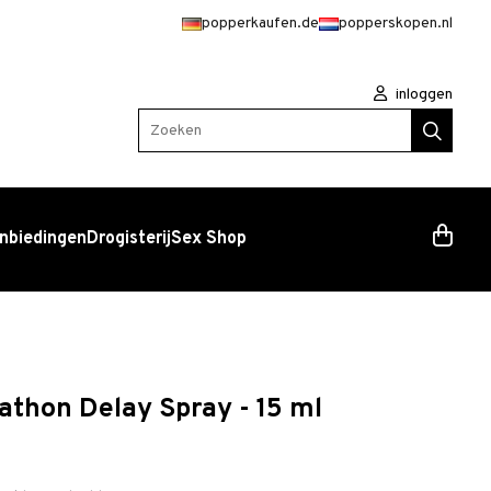
popperkaufen.de
popperskopen.nl
inloggen
Zoeken
nbiedingen
Drogisterij
Sex Shop
athon Delay Spray - 15 ml