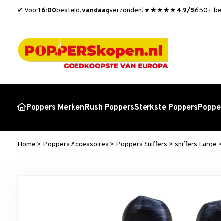
✔ Voor
16:00
besteld,
vandaag
verzonden!
★★★★★
4.9/5
650+ be
Poppers Merken
Rush Poppers
Sterkste Poppers
Popper
Home
>
Poppers Accessoires
>
Poppers Sniffers
>
sniffers Large