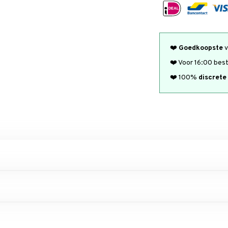
❤️
Goedkoopste
v
❤️ Voor 16:00 bes
❤️ 100%
discrete