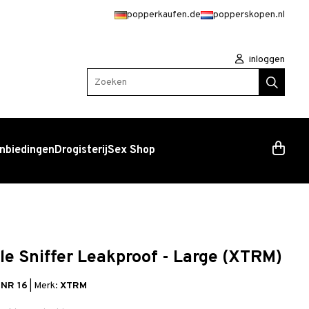
popperkaufen.de
popperskopen.nl
inloggen
Zoeken
nbiedingen
Drogisterij
Sex Shop
e Sniffer Leakproof - Large (XTRM)
 NR 16
|
Merk:
XTRM