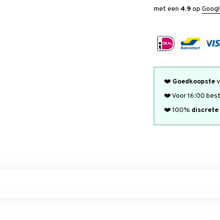
met een
4.9
op
Googl
❤️
Goedkoopste
v
❤️ Voor 16:00 bes
❤️ 100%
discrete