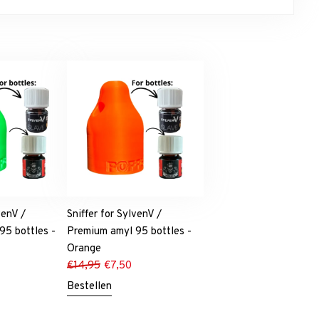
venV /
Sniffer for SylvenV /
95 bottles -
Premium amyl 95 bottles -
Orange
€
14,95
€
7,50
Bestellen