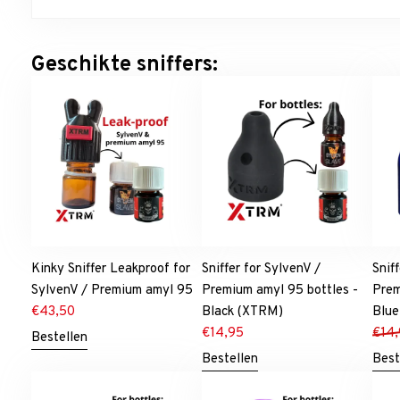
Geschikte sniffers:
Kinky Sniffer Leakproof for
Sniffer for SylvenV /
Snif
SylvenV / Premium amyl 95
Premium amyl 95 bottles -
Prem
€
43,50
Black (XTRM)
Blue
€
14,95
€
14
Bestellen
Bestellen
Best