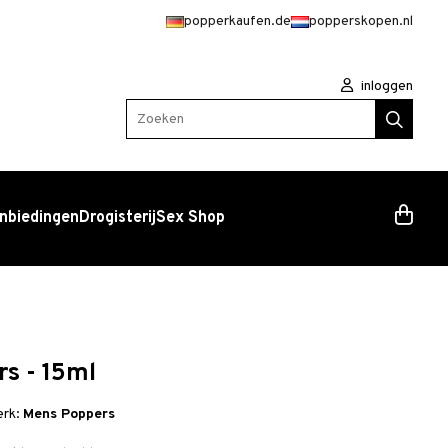
popperkaufen.de
popperskopen.nl
inloggen
Zoeken
nbiedingen
Drogisterij
Sex Shop
s - 15ml
erk:
Mens Poppers