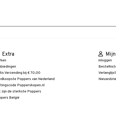
Extra
Mijn
rken
inloggen
biedingen
Bestelhist
tis Verzending bij € 70,00
Verlanglijs
dkoopste Poppers van Nederland
Nieuwsbri
tingscode Popperskopen.nl
 zijn de sterkste Poppers
pers België