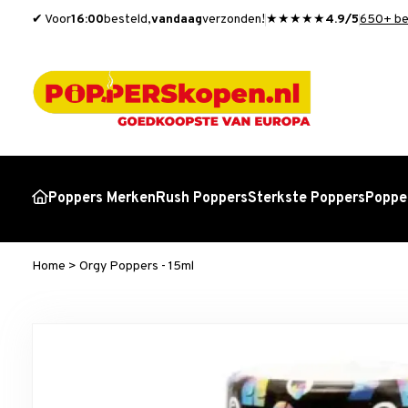
✔ Voor
16:00
besteld,
vandaag
verzonden!
★★★★★
4.9/5
650+ be
Poppers Merken
Rush Poppers
Sterkste Poppers
Popper
Home
>
Orgy Poppers - 15ml