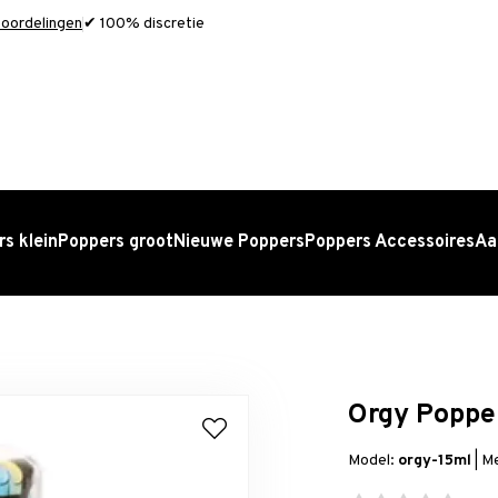
oordelingen
✔ 100% discretie
s klein
Poppers groot
Nieuwe Poppers
Poppers Accessoires
Aa
Orgy Popper
Model:
orgy-15ml
|
M