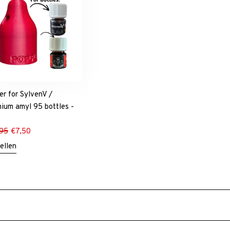
fer for SylvenV /
ium amyl 95 bottles -
,95
€
7,50
ellen