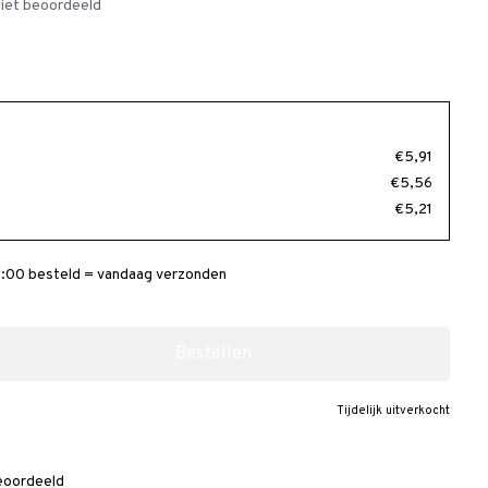
iet beoordeeld
€5,91
€5,56
€5,21
:00 besteld = vandaag verzonden
Bestellen
Tijdelijk uitverkocht
eoordeeld