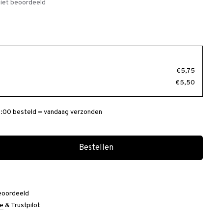
iet beoordeeld
€5,75
€5,50
:00 besteld = vandaag verzonden
Bestellen
eoordeeld
e
&
Trustpilot