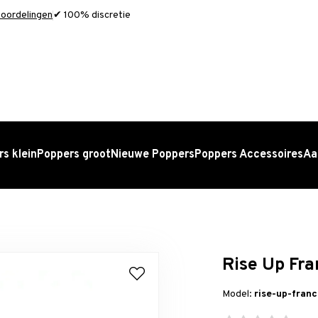
oordelingen
✔ 100% discretie
s klein
Poppers groot
Nieuwe Poppers
Poppers Accessoires
Aa
Rise Up Fr
Model:
rise-up-fran