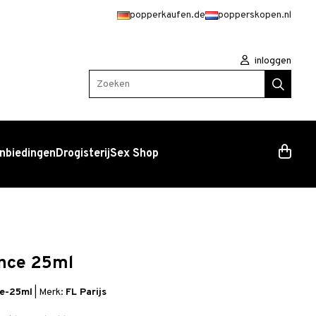
popperkaufen.de
popperskopen.nl
inloggen
Zoeken
nbiedingen
Drogisterij
Sex Shop
ance 25ml
ce-25ml
|
Merk:
FL Parijs