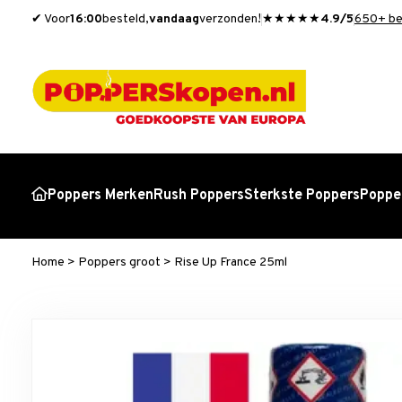
✔ Voor
16:00
besteld,
vandaag
verzonden!
★★★★★
4.9/5
650+ be
Poppers Merken
Rush Poppers
Sterkste Poppers
Popper
Home
>
Poppers groot
>
Rise Up France 25ml