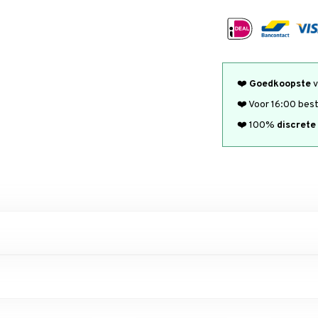
❤️
Goedkoopste
v
❤️ Voor 16:00 bes
❤️ 100%
discrete