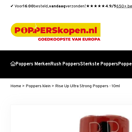
✔ Voor
16:00
besteld,
vandaag
verzonden!
★★★★★
4.9/5
650+ be
Poppers Merken
Rush Poppers
Sterkste Poppers
Popper
Home
>
Poppers klein
>
Rise Up Ultra Strong Poppers - 10ml