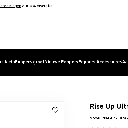
oordelingen
✔ 100% discretie
s klein
Poppers groot
Nieuwe Poppers
Poppers Accessoires
Aa
Rise Up Ult
Model:
rise-up-ultra