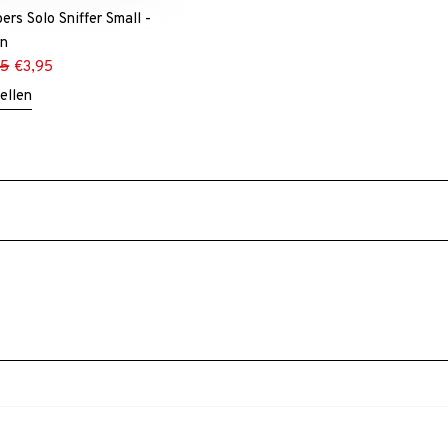
ers Solo Sniffer Small -
en
95
€
3,95
ellen