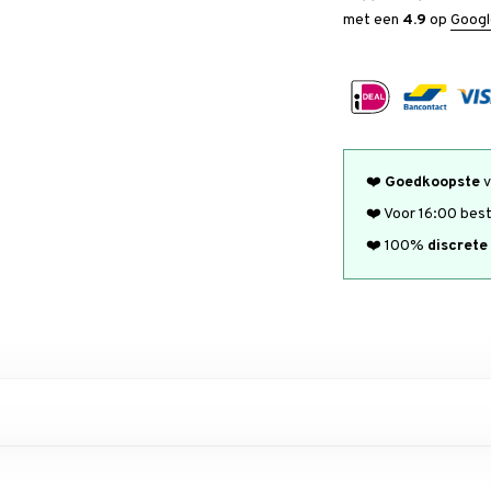
met een
4.9
op
Googl
❤️
Goedkoopste
v
❤️ Voor 16:00 bes
❤️ 100%
discrete