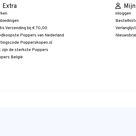
Extra
Mijn
rken
inloggen
biedingen
Bestelhist
tis Verzending bij € 70,00
Verlanglijs
dkoopste Poppers van Nederland
Nieuwsbri
tingscode Popperskopen.nl
 zijn de sterkste Poppers
pers België