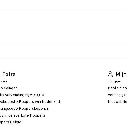
Extra
Mijn
rken
inloggen
biedingen
Bestelhist
tis Verzending bij € 70,00
Verlanglijs
dkoopste Poppers van Nederland
Nieuwsbri
tingscode Popperskopen.nl
 zijn de sterkste Poppers
pers België