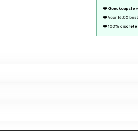
❤️
Goedkoopste
v
❤️ Voor 16:00 bes
❤️ 100%
discrete