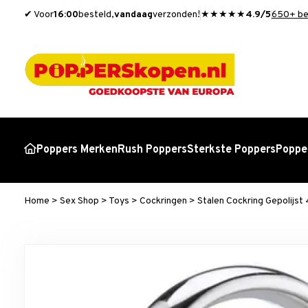
✔ Voor
16:00
besteld,
vandaag
verzonden!
★★★★★
4.9/5
650+ be
Poppers Merken
Rush Poppers
Sterkste Poppers
Popper
Home
>
Sex Shop
>
Toys
>
Cockringen
>
Stalen Cockring Gepolijs