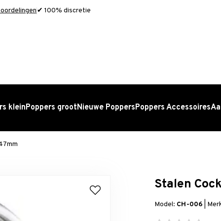
oordelingen
✔ 100% discretie
s klein
Poppers groot
Nieuwe Poppers
Poppers Accessoires
Aa
t 47mm
Stalen Coc
Model:
CH-006
|
Mer