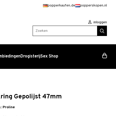
popperkaufen.de
popperskopen.nl
inloggen
Zoeken
nbiedingen
Drogisterij
Sex Shop
kring Gepolijst 47mm
k:
Proline