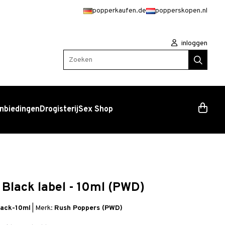
popperkaufen.de
popperskopen.nl
inloggen
Zoeken
nbiedingen
Drogisterij
Sex Shop
Black label - 10ml (PWD)
lack-10ml
|
Merk:
Rush Poppers (PWD)