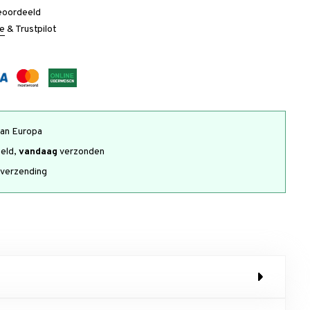
eoordeeld
e
&
Trustpilot
an Europa
teld,
vandaag
verzonden
verzending