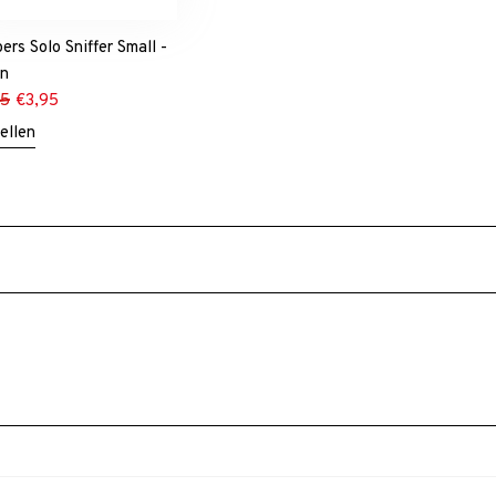
ers Solo Sniffer Small -
en
95
€
3,95
ellen