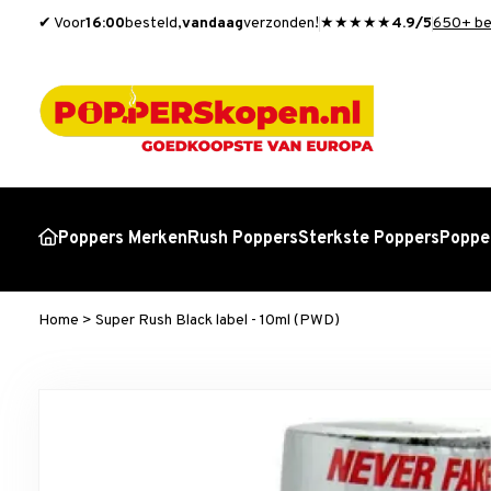
✔ Voor
16:00
besteld,
vandaag
verzonden!
★★★★★
4.9/5
650+ be
Poppers Merken
Rush Poppers
Sterkste Poppers
Popper
Home
>
Super Rush Black label - 10ml (PWD)