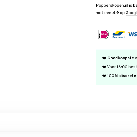
Popperskopen.nl is b
met een
4.9
op
Googl
❤️
Goedkoopste
v
❤️ Voor 16:00 bes
❤️ 100%
discrete