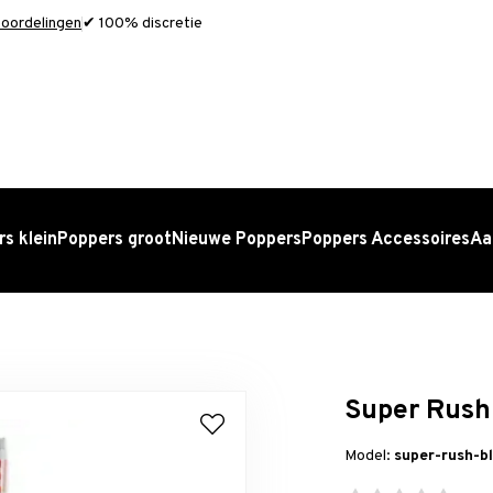
oordelingen
✔ 100% discretie
s klein
Poppers groot
Nieuwe Poppers
Poppers Accessoires
Aa
Super Rush 
Model:
super-rush-b