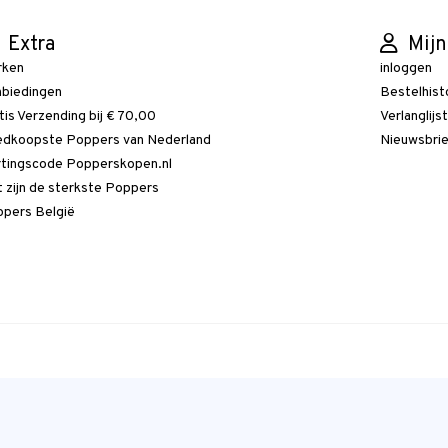
Extra
Mijn
rken
inloggen
biedingen
Bestelhist
tis Verzending bij € 70,00
Verlanglijs
dkoopste Poppers van Nederland
Nieuwsbri
tingscode Popperskopen.nl
 zijn de sterkste Poppers
pers België