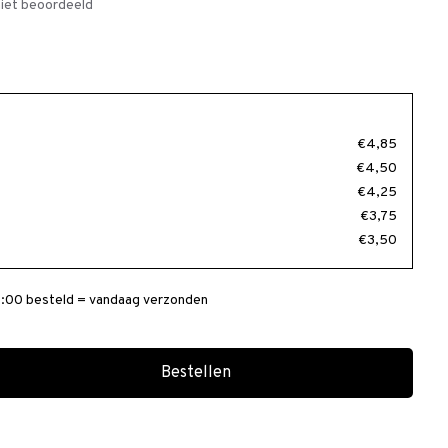
iet beoordeeld
€4,85
€4,50
€4,25
€3,75
€3,50
:00 besteld = vandaag verzonden
Bestellen