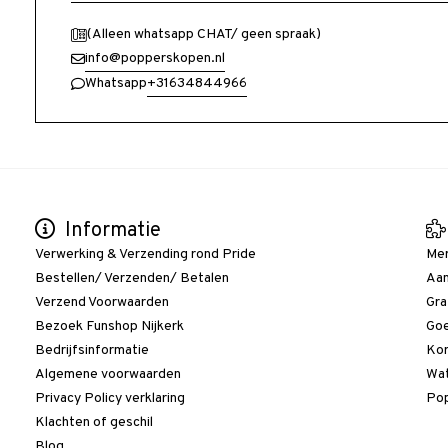
(Alleen whatsapp CHAT/ geen spraak)
info@popperskopen.nl
+31634844966
Whatsapp
Informatie
Verwerking & Verzending rond Pride
Me
Bestellen/ Verzenden/ Betalen
Aan
Verzend Voorwaarden
Gra
Bezoek Funshop Nijkerk
Goe
Bedrijfsinformatie
Kor
Algemene voorwaarden
Wat
Privacy Policy verklaring
Pop
Klachten of geschil
Blog