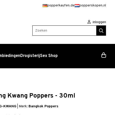
popperkaufen.de
popperskopen.nl
inloggen
Zoeken
nbiedingen
Drogisterij
Sex Shop
ng Kwang Poppers - 30ml
NG-KWANG
|
Merk:
Bangkok Poppers