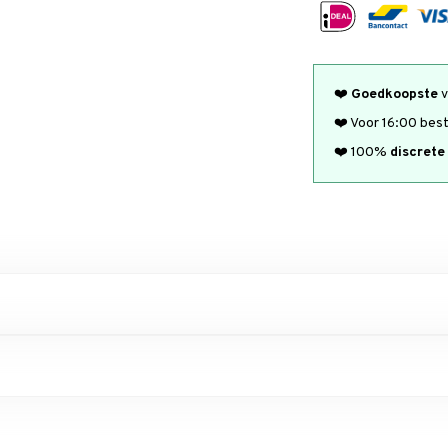
❤️
Goedkoopste
v
❤️ Voor 16:00 bes
❤️ 100%
discrete