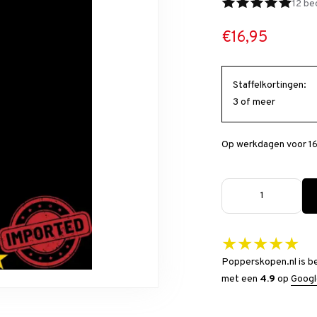
12 be
€16,95
Staffelkortingen:
3 of meer
Op werkdagen voor 16
★★★★★
Popperskopen.nl is b
met een
4.9
op
Googl