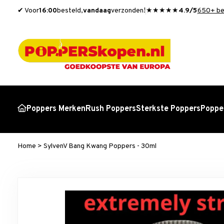
✔ Voor
16:00
besteld,
vandaag
verzonden!
★★★★★
4.9/5
650+ be
Poppers Merken
Rush Poppers
Sterkste Poppers
Popper
Home
>
SylvenV Bang Kwang Poppers - 30ml