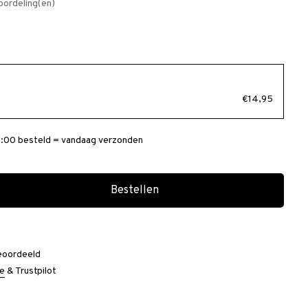
oordeling(en)
€14,95
:00 besteld = vandaag verzonden
Bestellen
eoordeeld
e
&
Trustpilot