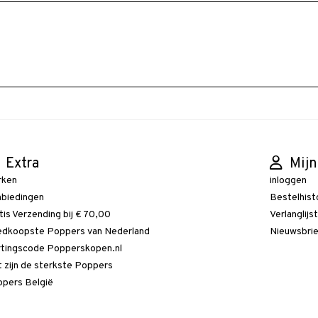
Extra
Mijn
rken
inloggen
biedingen
Bestelhist
tis Verzending bij € 70,00
Verlanglijs
dkoopste Poppers van Nederland
Nieuwsbri
tingscode Popperskopen.nl
 zijn de sterkste Poppers
pers België