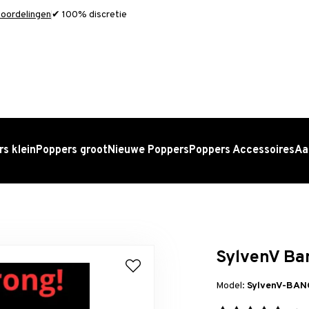
oordelingen
✔ 100% discretie
s klein
Poppers groot
Nieuwe Poppers
Poppers Accessoires
Aa
SylvenV Ba
Model:
SylvenV-BA