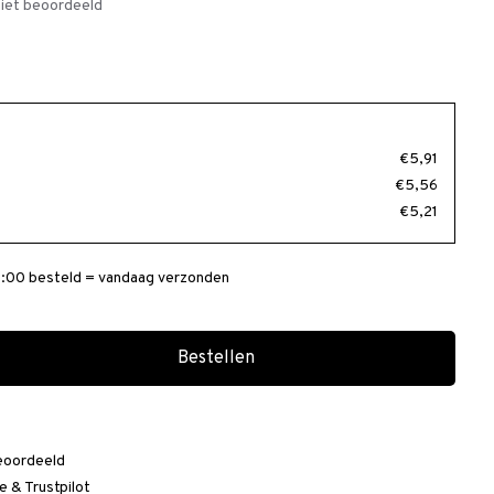
iet beoordeeld
€5,91
€5,56
€5,21
:00 besteld = vandaag verzonden
Bestellen
eoordeeld
e
&
Trustpilot