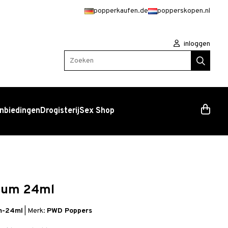
popperkaufen.de
popperskopen.nl
inloggen
Zoeken
nbiedingen
Drogisterij
Sex Shop
ium 24ml
um-24ml
|
Merk:
PWD Poppers