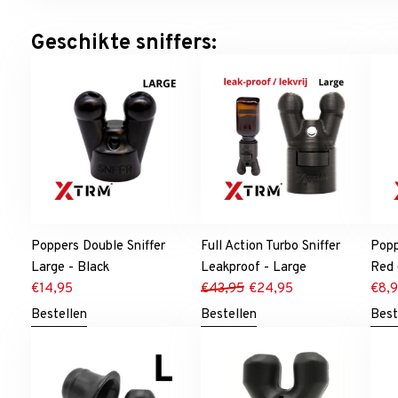
Geschikte sniffers:
Poppers Double Sniffer
Full Action Turbo Sniffer
Popp
Large - Black
Leakproof - Large
Red
€
14,95
€
43,95
€
24,95
€
8,
Bestellen
Bestellen
Best