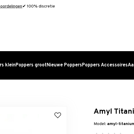
oordelingen
✔ 100% discretie
s klein
Poppers groot
Nieuwe Poppers
Poppers Accessoires
Aa
Amyl Titan
Model:
amyl-titani