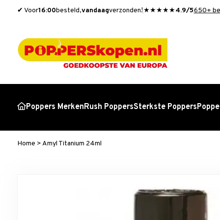
✔ Voor
16:00
besteld,
vandaag
verzonden!
★★★★★
4.9/5
650+ be
Poppers Merken
Rush Poppers
Sterkste Poppers
Popper
Home
>
Amyl Titanium 24ml