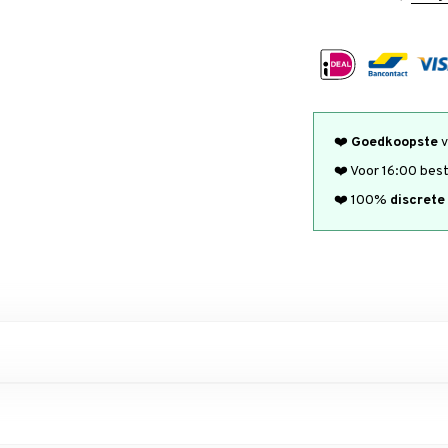
❤️
Goedkoopste
v
❤️ Voor 16:00 bes
❤️ 100%
discrete