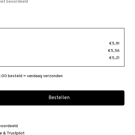
iet beoordeeld
€5,91
€5,56
€5,21
:00 besteld = vandaag verzonden
Bestellen
eoordeeld
e
&
Trustpilot