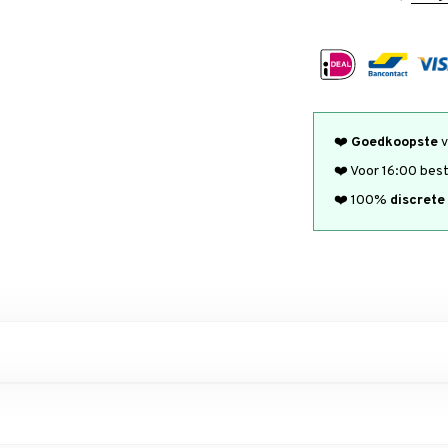
❤️
Goedkoopste
v
❤️ Voor 16:00 bes
❤️ 100%
discrete