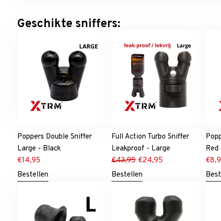
Geschikte sniffers:
Poppers Double Sniffer
Full Action Turbo Sniffer
Popp
Large - Black
Leakproof - Large
Red
€
14,95
€
43,95
€
24,95
€
8,
Bestellen
Bestellen
Best