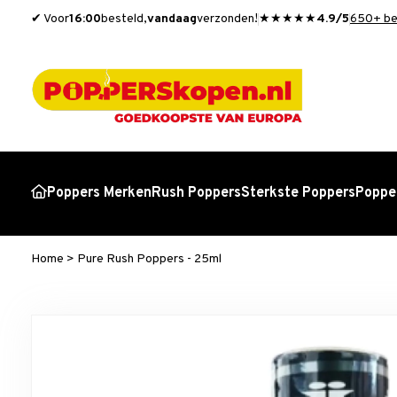
✔ Voor
16:00
besteld,
vandaag
verzonden!
★★★★★
4.9/5
650+ be
Poppers Merken
Rush Poppers
Sterkste Poppers
Popper
Home
>
Pure Rush Poppers - 25ml