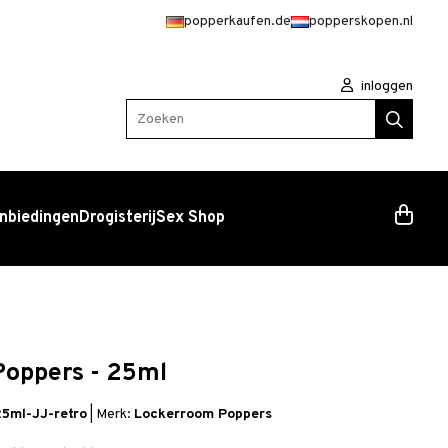
popperkaufen.de
popperskopen.nl
inloggen
Zoeken
nbiedingen
Drogisterij
Sex Shop
Poppers - 25ml
5ml-JJ-retro
|
Merk:
Lockerroom Poppers