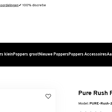
oordelingen
✔ 100% discretie
s klein
Poppers groot
Nieuwe Poppers
Poppers Accessoires
Aa
Pure Rush 
Model:
PURE-Rush-2