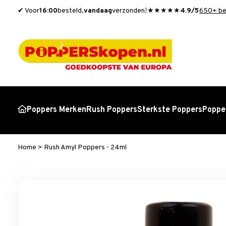
✔ Voor
16:00
besteld,
vandaag
verzonden!
★★★★★
4.9/5
650+ be
Poppers Merken
Rush Poppers
Sterkste Poppers
Popper
Home
>
Rush Amyl Poppers - 24ml