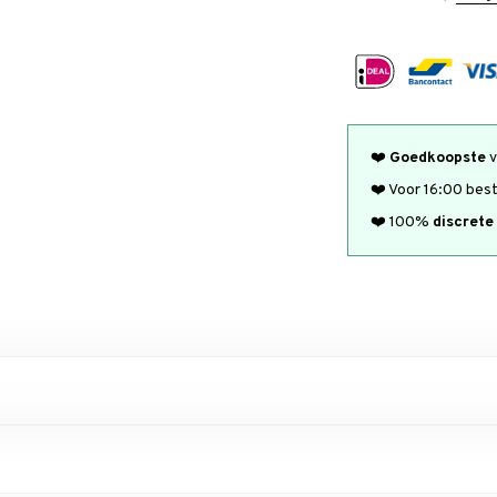
❤️
Goedkoopste
v
❤️ Voor 16:00 bes
❤️ 100%
discrete