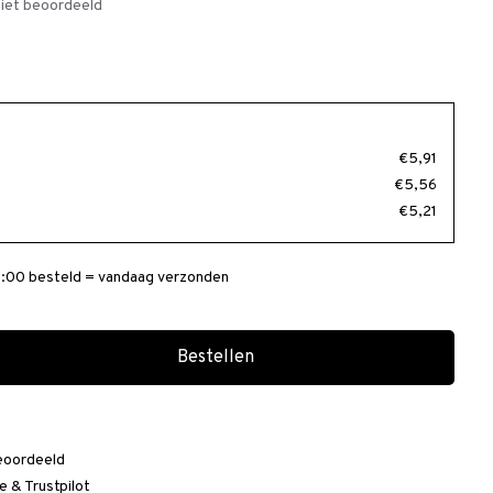
iet beoordeeld
€5,91
€5,56
€5,21
:00 besteld = vandaag verzonden
Bestellen
eoordeeld
e
&
Trustpilot