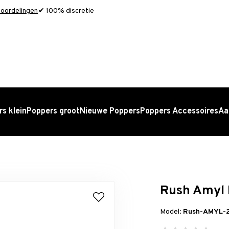
oordelingen
✔ 100% discretie
s klein
Poppers groot
Nieuwe Poppers
Poppers Accessoires
Aa
Rush Amyl 
Model:
Rush-AMYL-