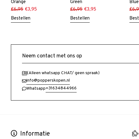
Orange
Green
Blue
€
6,95
€
3,95
€
6,95
€
3,95
€
6,
Bestellen
Bestellen
Best
Neem contact met ons op
(Alleen whatsapp CHAT/ geen spraak)
info@popperskopen.nl
+31634844966
Whatsapp
Informatie