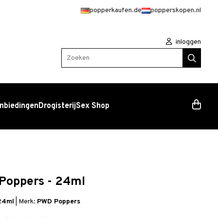
popperkaufen.de
popperskopen.nl
inloggen
Zoeken
nbiedingen
Drogisterij
Sex Shop
Poppers - 24ml
24ml
|
Merk:
PWD Poppers