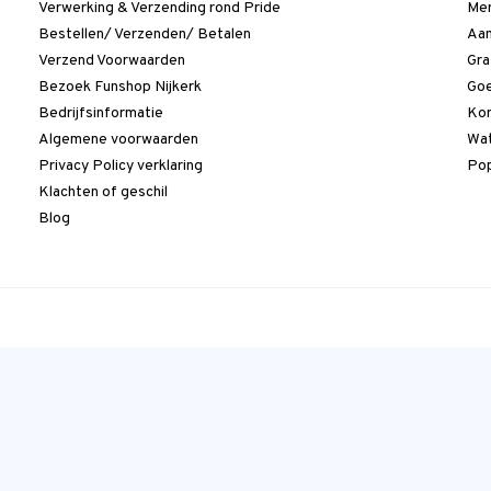
Verwerking & Verzending rond Pride
Me
Bestellen/ Verzenden/ Betalen
Aan
Verzend Voorwaarden
Gra
Bezoek Funshop Nijkerk
Goe
Bedrijfsinformatie
Kor
Algemene voorwaarden
Wat
Privacy Policy verklaring
Pop
Klachten of geschil
Blog