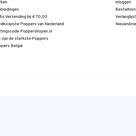
rken
inloggen
biedingen
Bestelhist
tis Verzending bij € 70,00
Verlanglijs
dkoopste Poppers van Nederland
Nieuwsbri
tingscode Popperskopen.nl
 zijn de sterkste Poppers
pers België