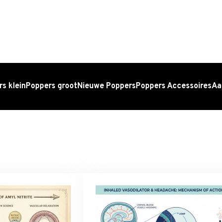
s klein
Poppers groot
Nieuwe Poppers
Poppers Accessoires
Aa