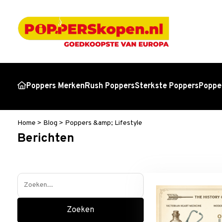
Poppers Merken
Rush Poppers
Sterkste Poppers
Popper
Home
>
Blog
>
Poppers &amp; Lifestyle
Berichten